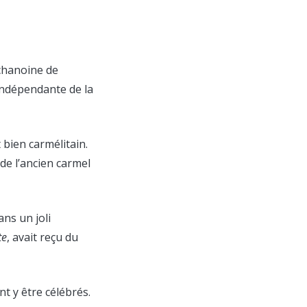
 chanoine de
 indépendante de la
t bien carmélitain.
x de l’ancien carmel
ns un joli
te
, avait reçu du
t y être célébrés.