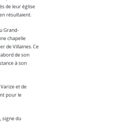
és de leur église
en résultaient.
au Grand-
une chapelle
er de Villaines. Ce
d’abord de son
stance à son
Varize et de
nt pour le
, signe du