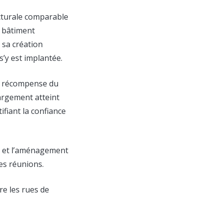
ecturale comparable
n bâtiment
e sa création
s’y est implantée.
a récompense du
largement atteint
tifiant la confiance
ée et l’aménagement
les réunions.
tre les rues de