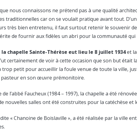
e que nous connaissons ne prétend pas à une qualité archit
ses traditionnelles car on se voulait pratique avant tout. D’u
eurs très bien entretenu, il faut surtout retenir le souvenir d
érite de fournir aux fidèles un abri pour la communauté qui 
la chapelle Sainte-Thérèse eut lieu le 8 juillet 1934
et l
 fut certainement de voir à cette occasion que son but était 
en trop petit pour accueillir la foule venue de toute la ville, jus
le pasteur en son œuvre prémonitoire.
e de l’abbé Faucheux (1984 – 1997), la chapelle a été rénov
 de nouvelles salles ont été construites pour la catéchèse et 
ite « Chanoine de Boislaville », a été réalisée par la ville en
es.