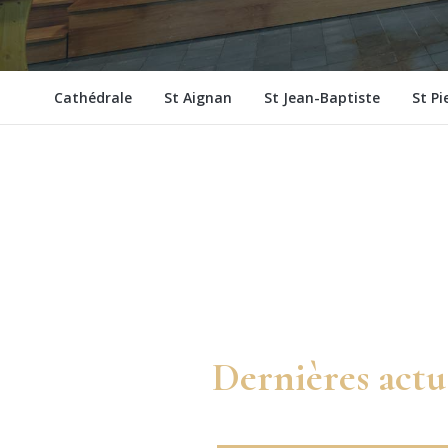
Cathédrale
St Aignan
St Jean-Baptiste
St Pi
Dernières actu