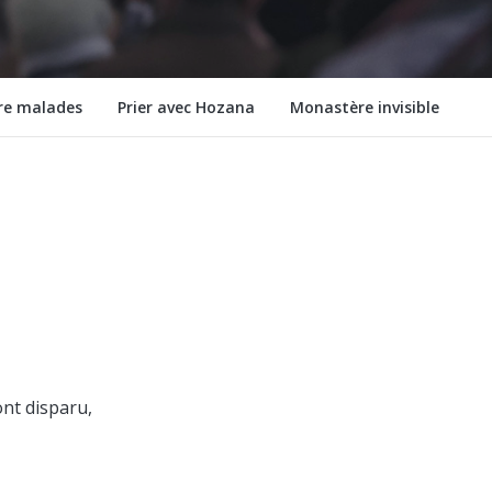
ère malades
Prier avec Hozana
Monastère invisible
nt disparu,