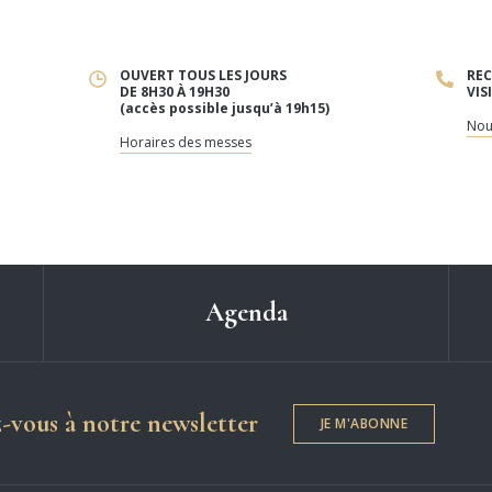
OUVERT TOUS LES JOURS
REC
DE 8H30 À 19H30
VIS
(accès possible jusqu’à 19h15)
Nou
Horaires des messes
Agenda
Dame de Chartres
z-vous à notre newsletter
JE M'ABONNE