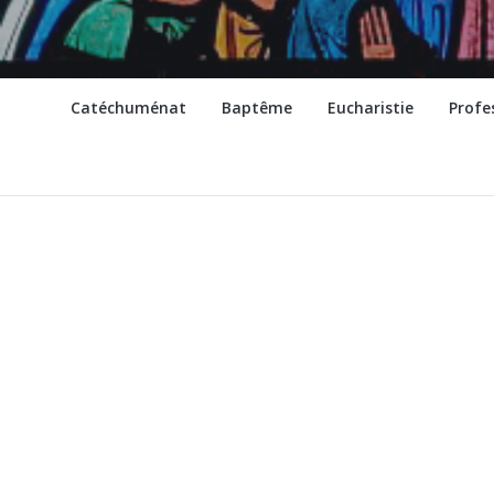
Catéchuménat
Baptême
Eucharistie
Profe