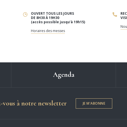
OUVERT TOUS LES JOURS
REC
DE 8H30 À 19H30
VIS
(accès possible jusqu’à 19h15)
Nou
Horaires des messes
Agenda
Dame de Chartres
z-vous à notre newsletter
JE M'ABONNE