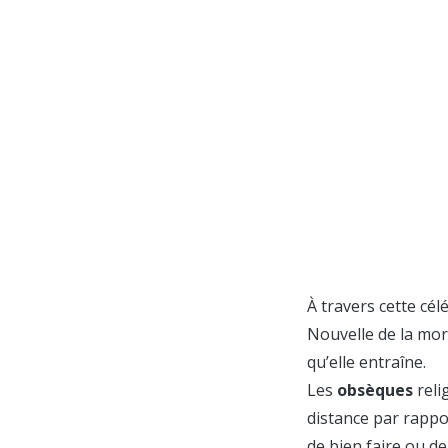
À travers cette cél
Nouvelle de la mort
qu’elle entraîne.
Les
obsèques
reli
distance par rappor
de bien faire ou de