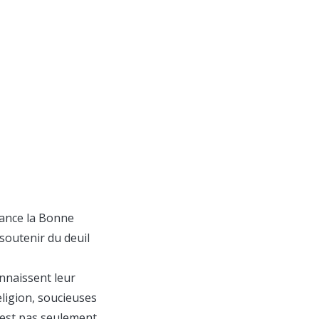
rance la Bonne
 soutenir du deuil
nnaissent leur
eligion, soucieuses
n’est pas seulement