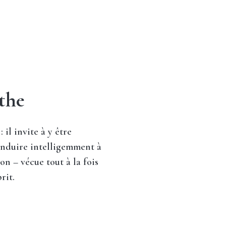
the
: il invite à y être
Conduire intelligemment à
n – vécue tout à la fois
rit.