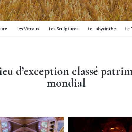
ture
Les Vitraux
Les Sculptures
Le Labyrinthe
Le 
ieu d’exception classé patri
mondial