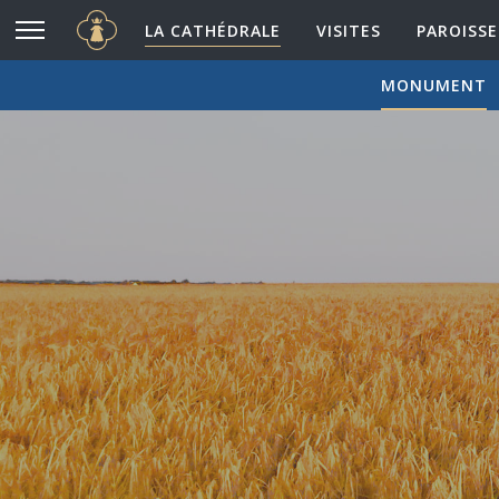
Cathédrale Notre-Dame de Chartres
Aller au contenu principal
LA CATHÉDRALE
VISITES
PAROISSE
MONUMENT