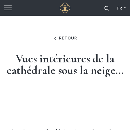
Cathédrale Notre-Dame de
Aller au contenu principal
FR
RETOUR
Vues intérieures de la
cathédrale sous la neige...