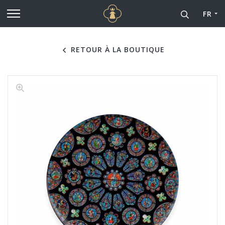
Cathédrale Notre-Dame de
Aller au contenu principal
FR
RETOUR À LA BOUTIQUE