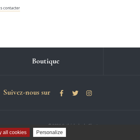
s contacter
Boutique
les réseaux sociaux
Suivez-nous sur
Facebook
Twitter
Instagram
© 2026 Cathédrale de Chartres
 all cookies
Personalize