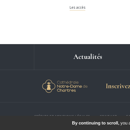
Les accès
Actualités
Cathédrale Notre-
Inscrive
CRÉDITS ET MENTIONS LÉGALES
CONTACT
F
By continuing to scroll,
you a