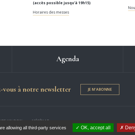
(accès possible jusqu’à 19h15)
Nou
Horaires des messes
Agenda
Dame de Chartres
z-vous à notre newsletter
JE M'ABONNE
AIRE UN DON
MÉCÉNAT
re allowing all third-party services
OK, accept all
Deny