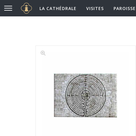
Cathédrale Notre-Dame de Chartres
Aller au contenu principal
LA CATHÉDRALE
VISITES
PAROISSE