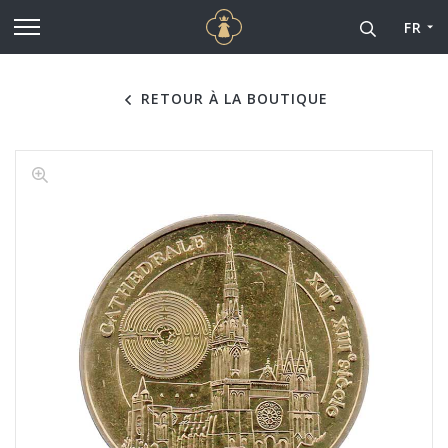
Cathédrale Notre-Dame de
Aller au contenu principal
FR
RETOUR À LA BOUTIQUE