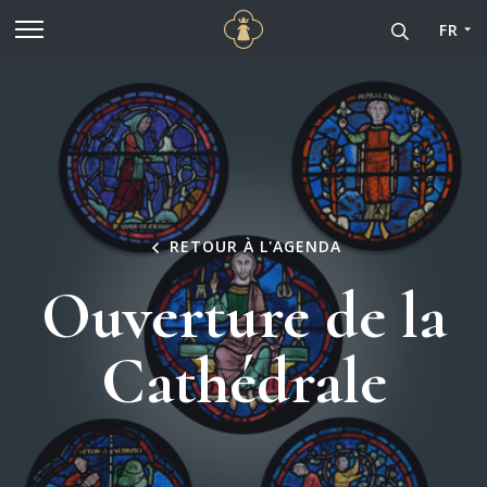
Cathédrale Notre-Dame de
Aller au contenu principal
FR
RETOUR À L'AGENDA
Ouverture de la
Cathédrale