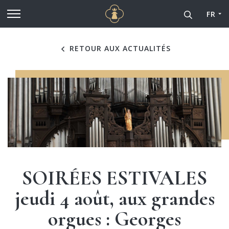
Cathédrale Notre-Dame de
Aller au contenu principal
FR
RETOUR AUX ACTUALITÉS
SOIRÉES ESTIVALES
jeudi 4 août, aux grandes
orgues : Georges