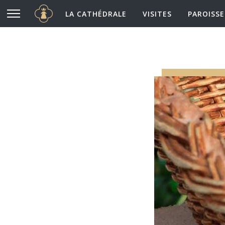
Cathédrale Notre-Dame de Chartres
Aller au contenu principal
LA CATHÉDRALE
VISITES
PAROISSE