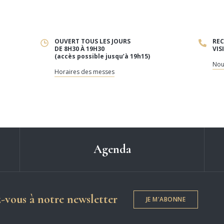
OUVERT TOUS LES JOURS
REC
DE 8H30 À 19H30
VIS
(accès possible jusqu’à 19h15)
Nou
Horaires des messes
Agenda
Dame de Chartres
z-vous à notre newsletter
JE M'ABONNE