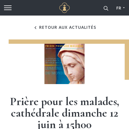
Cathédrale Notre-Dame de
Aller au contenu principal
FR
RETOUR AUX ACTUALITÉS
Prière pour les malades,
cathédrale dimanche 12
juin à 15h00