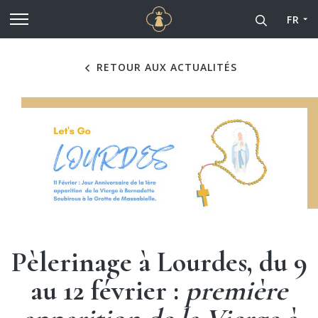
Cathédrale Notre-Dame de
Aller au contenu principal
FR
RETOUR AUX ACTUALITÉS
Pèlerinage à Lourdes, du 9
au 12 février :
première