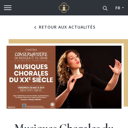
Cathédrale Notre-Dame de
Aller au contenu principal
FR
RETOUR AUX ACTUALITÉS
Musiques Chorales du