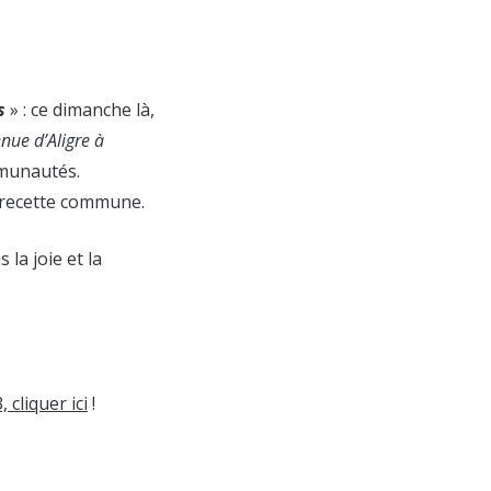
s
» : ce dimanche là,
nue d’Aligre à
mmunautés.
e recette commune.
s la joie et la
 cliquer ici
!