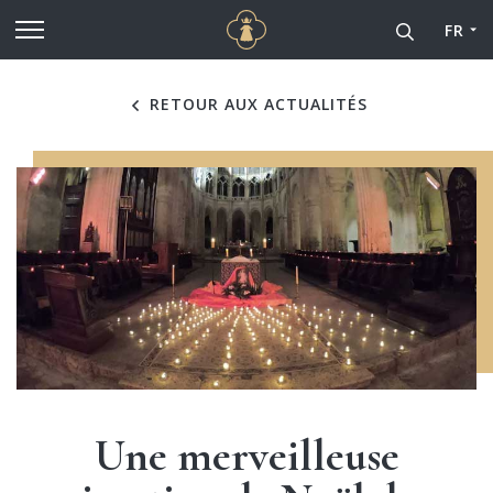
Cathédrale Notre-Dame de
Aller au contenu principal
FR
RETOUR AUX ACTUALITÉS
Une merveilleuse