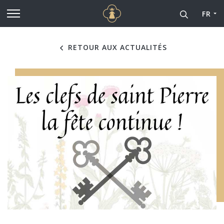
Cathédrale Notre-Dame de
Aller au contenu principal
FR
RETOUR AUX ACTUALITÉS