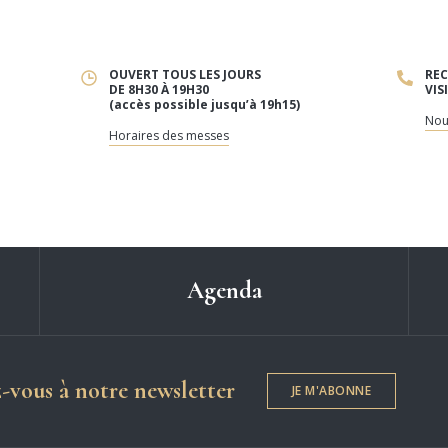
OUVERT TOUS LES JOURS
REC
DE 8H30 À 19H30
VIS
(accès possible jusqu’à 19h15)
Nou
Horaires des messes
Agenda
Dame de Chartres
z-vous à notre newsletter
JE M'ABONNE