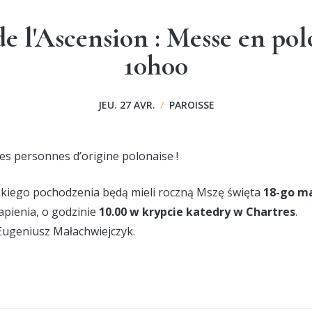
de l'Ascension : Messe en pol
10h00
JEU. 27 AVR.
/
PAROISSE
les personnes d’origine polonaise !
lskiego pochodzenia będą mieli roczną Mszę święta
18-go ma
pienia, o godzinie
10.00 w krypcie katedry w Chartres
.
Eugeniusz Małachwiejczyk.