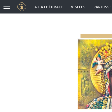
Cathédrale Notre-Dame de Chartres
Aller au contenu principal
LA CATHÉDRALE
VISITES
PAROISSE