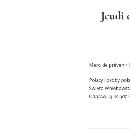
Jeudi 
Merci de prévenir 
Polacy i osoby po
Święto Wniebowsta
Odprawi ją ksiądz 