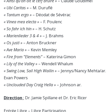
« Ainsi qu’on oit le cerf bruire »
– Claude Goudimel
« Ubi Caritas »
– M. Duruflé
« Tantum ergo »
– Déodat de Sévérac
« Vinea mea electa »
– F. Poulenc
« So fahr ich hin »
– H. Schutz
« Marienlieder 3 & 4 »
– J. Brahms
« Os justi »
– Anton Bruckner
« Ave Maria »
– Kevin Memley
« Fire from ”Elements”
– Katerina Gimon
« Lily of the Valley »
– Wendell Whalum
« Swing Low, Sail High Wailin »
– Jennys/Nancy Mehta/ar.
Evan Powers
« Unclouded Day Craig Hella »
– Johnson ar.
Direction
:
Dr. Jamie Spillane et Dr. Eric Ricer
Entrée Libre – Libre Participation