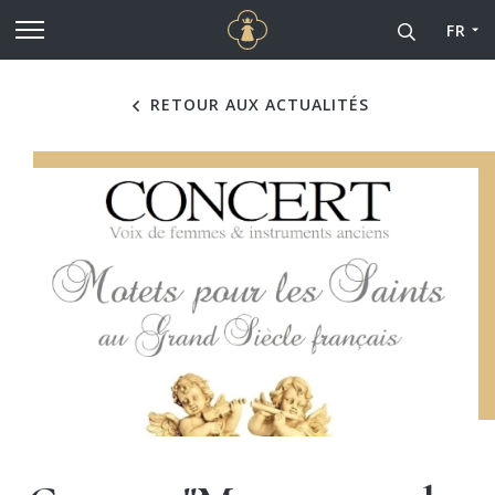
Cathédrale Notre-Dame de
Aller au contenu principal
FR
RETOUR AUX ACTUALITÉS