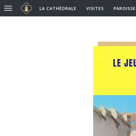
Cathédrale Notre-Dame de Chartres
Aller au contenu principal
LA CATHÉDRALE
VISITES
PAROISSE