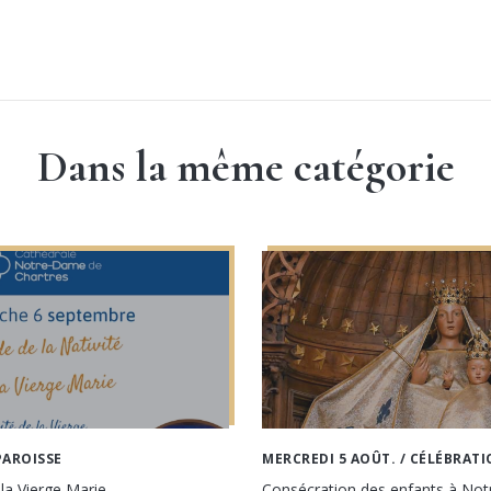
Dans la même catégorie
PAROISSE
MERCREDI 5 AOÛT.
/ CÉLÉBRATI
 la Vierge Marie
Consécration des enfants à No