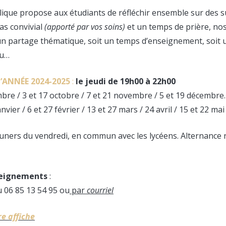
ique propose aux étudiants de réfléchir ensemble sur des su
as convivial
(apporté par vos soins)
et un temps de prière, no
un partage thématique, soit un temps d’enseignement, soit 
eu…
’ANNÉE 2
024-2025
:
le jeudi de 19h00 à 22h00
bre / 3 et 17 octobre / 7 et 21 novembre / 5 et 19 décembre.
anvier / 6 et 27 février / 13 et 27 mars / 24 avril / 15 et 22 mai 
euners du vendredi, en commun avec les lycéens. Alternance 
seignements
:
u 06 85 13 54 95 ou
par
courriel
re affiche