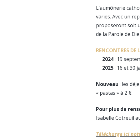
L’aumônerie cathol
variés. Avec un rep
proposeront soit 
de la Parole de Di
RENCONTRES DE L
2024
: 19 septem
2025
: 16 et 30 j
Nouveau
: les déj
« pastas » à 2 €.
Pour plus de ren
Isabelle Cotreuil a
Télécharge ici not