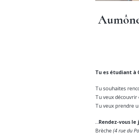
Aumôner
Tu es étudiant à C
Tu souhaites renco
Tu veux découvrir 
Tu veux prendre 
…
Rendez-vous le 
Brèche
(4 rue du P