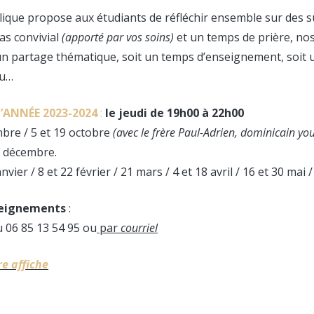
ique propose aux étudiants de réfléchir ensemble sur des su
as convivial
(apporté par vos soins)
et un temps de prière, no
un partage thématique, soit un temps d’enseignement, soit 
eu…
’ANNÉE 2
023-2024
:
le jeudi de 19h00 à 22h00
bre / 5 et 19 octobre
(avec le frère Paul-Adrien, dominicain yo
1 décembre.
anvier / 8 et 22 février / 21 mars / 4 et 18 avril / 16 et 30 mai /
seignements
:
u 06 85 13 54 95 ou
par
courriel
re affiche