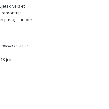
jets divers et
s rencontres
un partage autour
utubeur)
/ 9 et 23
 13 juin.