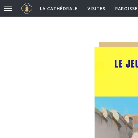
Cathédrale Notre-Dame de Chartres
Aller au contenu principal
LA CATHÉDRALE
VISITES
PAROISSE