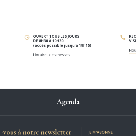
OUVERT TOUS LES JOURS
REC
DE 8H30 À 19H30
VIS
(accès possible jusqu’à 19h15)
Nou
Horaires des messes
Agenda
Dame de Chartres
z-vous à notre newsletter
JE M'ABONNE