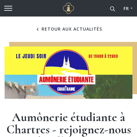
Cathédrale Notre-Dame de
Aller au contenu principal
FR
RETOUR AUX ACTUALITÉS
Aumônerie étudiante à
Chartres - rejoignez-nous