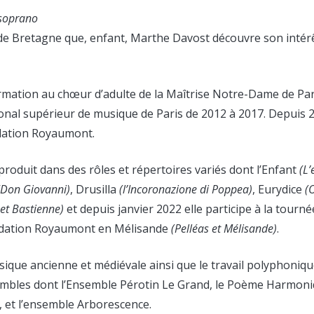
soprano
e de Bretagne que, enfant, Marthe Davost découvre son intérê
ormation au chœur d’adulte de la Maîtrise Notre-Dame de Par
onal supérieur de musique de Paris de 2012 à 2017. Depuis 20
ndation Royaumont.
roduit dans des rôles et répertoires variés dont l’Enfant
(L’
(Don Giovanni)
, Drusilla
(l’Incoronazione di Poppea)
, Eurydice
(
 et Bastienne)
et depuis janvier 2022 elle participe à la tourné
ndation Royaumont en Mélisande
(Pelléas et Mélisande)
.
sique ancienne et médiévale ainsi que le travail polyphonique.
embles dont l’Ensemble Pérotin Le Grand, le Poème Harmoni
 et l’ensemble Arborescence.