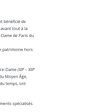
t bénéficié de
avant tout à la
e-Dame de Paris du
ce patrimoine hors
e
e
Notre-Dame
(XII
– XIII
e du Moyen Âge,
 du temps, ont
ments spécialisés.