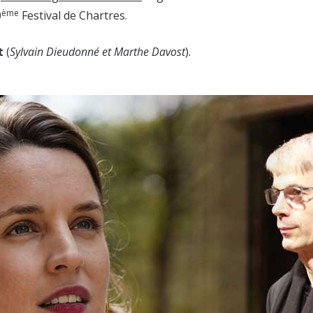
ème
0
Festival de Chartres.
nt
(
Sylvain Dieudonné et Marthe Davost
).