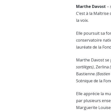
Marthe Davost
–
C’est à la Maîtris
la voix.
Elle poursuit sa f
conservatoire nati
lauréate de la Fo
Marthe Davost se p
sortilèges)
, Zerlina
Bastienne
(Bastien
Scénique de la Fo
Elle apprécie la mu
par plusieurs ens
Marguerite Louise,