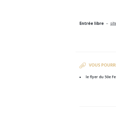
Entrée libre
–
sit
VOUS POURR
le flyer du 50e F