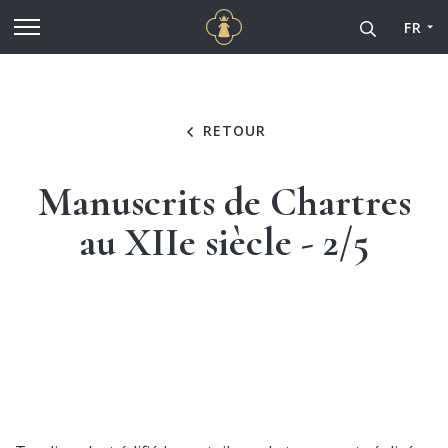
Cathédrale Notre-Dame de
Aller au contenu principal
FR
RETOUR
Manuscrits de Chartres
au XIIe siècle - 2/5