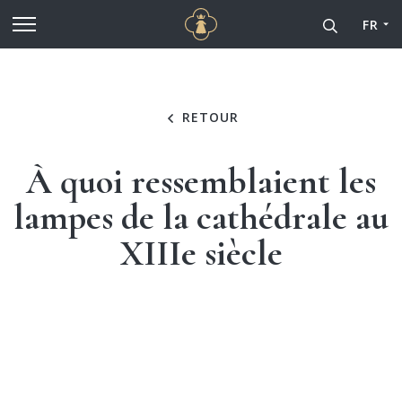
Cathédrale Notre-Dame de
Aller au contenu principal
FR
RETOUR
À quoi ressemblaient les
lampes de la cathédrale au
XIIIe siècle