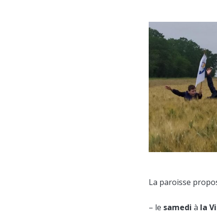
La paroisse propos
– le
samedi
à
la V