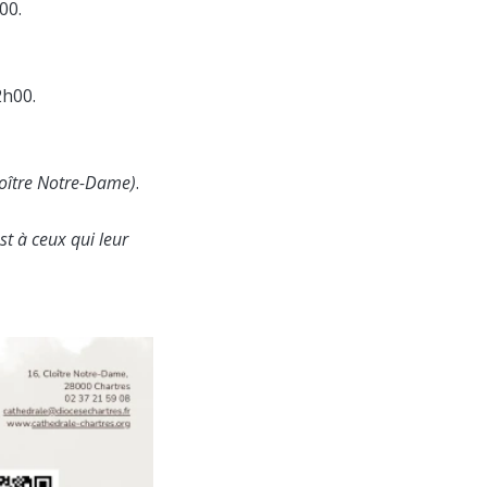
00.
2h00.
loître Notre-Dame)
.
st à ceux qui leur