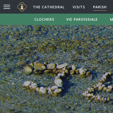
Cathédrale Notre-Dame de Chartres
Go to main content
THE CATHEDRAL
VISITS
PARISH
CLOCHERS
VIE PAROISSIALE
M