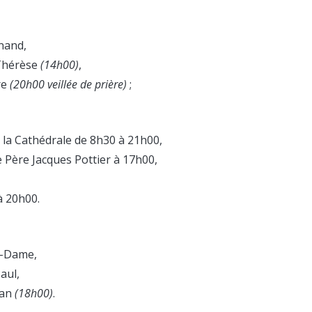
inand,
-Thérèse
(14h00)
,
re
(20h00 veillée de prière)
;
 la Cathédrale de 8h30 à 21h00,
e Père Jacques Pottier à 17h00,
 à 20h00.
e-Dame,
aul,
nan
(18h00)
.