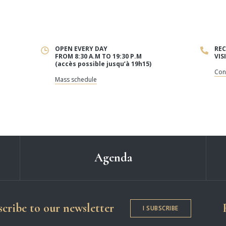
OPEN EVERY DAY
REC
FROM 8:30 A.M TO 19:30 P.M
VIS
(accès possible jusqu’à 19h15)
Con
Mass schedule
Agenda
otre-Dame de Chartres
cribe to our newsletter
I SUBSCRIBE