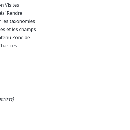
n Visites
tés’ Rendre
er les taxonomies
es et les champs
ontenu Zone de
Chartres
hartres)