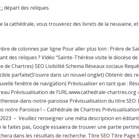
 :
départ des reliques.
 la cathédrale, vous trouverez des livrets de la neuvaine, et 
bre de colonnes par ligne Pour aller plus loin : Prière de S
nt des reliques ? Vidéo “Sainte-Thérèse visite le diocèse de
 de Chartres) SEO Lisibilité Schema Réseaux sociaux Requê
 cible parfaite(S’ouvre dans un nouvel onglet) Obtenir des re
velle fenêtre de navigation) Prévisualiser en tant que : Rés
au Prévisualisation de l’URL:www.cathedrale-chartres.org › a
-therese-dans-notre-paroisse Prévisualisation du titre SEO: 
s notre Paroisse ! – Cathédrale de Chartres Prévisualisation
, 2023 － Veuillez renseigner une méta description en éditant
e le faites pas, Google essaiera de trouver une partie pertin
fichera dans les résultats de recherche. Titre SEO Titre Page