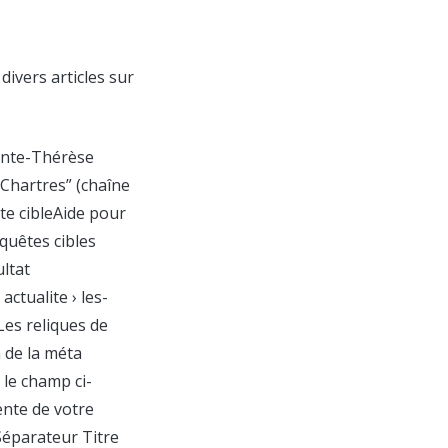
divers articles sur
ainte-Thérèse
 Chartres” (chaîne
te cibleAide pour
quêtes cibles
ultat
ctualite › les-
Les reliques de
 de la méta
 le champ ci-
ente de votre
 Séparateur Titre