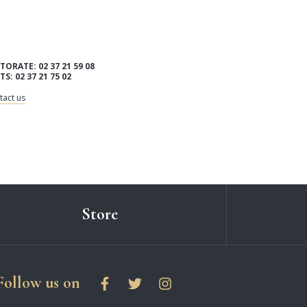
TORATE: 02 37 21 59 08
ITS: 02 37 21 75 02
tact us
Store
social networks
Follow us on
Facebook
Twitter
Instagram