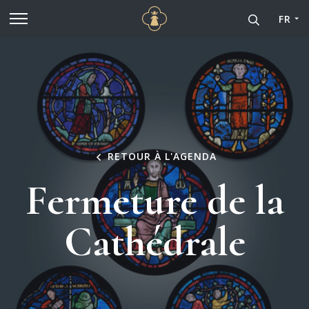
Cathédrale Notre-Dame de
Aller au contenu principal
FR
RETOUR À L'AGENDA
Fermeture de la
Cathédrale