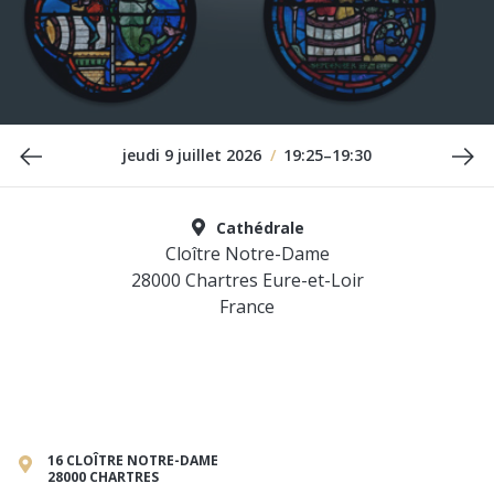
Date précédente
Da
jeudi 9 juillet 2026
/
19:25–19:30
Cathédrale
Cloître Notre-Dame
28000 Chartres Eure-et-Loir
France
16 CLOÎTRE NOTRE-DAME
28000 CHARTRES