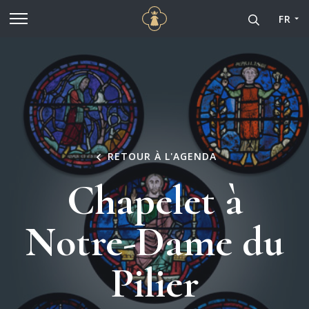
Cathédrale Notre-Dame de
Aller au contenu principal
FR
RETOUR À L'AGENDA
Chapelet à
Notre-Dame du
Pilier